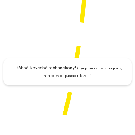
… többé-kevésbé robbanékony!
(nyugalom, ez tisztán digitális,
nem kell valódi puskaport kezelni)