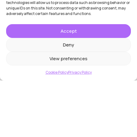
technologies will allow us to process data such as browsing behavior or
unique IDs on this site. Not consenting or withdrawing consent, may
adversely affect certain features and functions.
Accept
Deny
View preferences
Cookie Policy
Privacy Policy
És közvetlenül az okostelefonjáról!